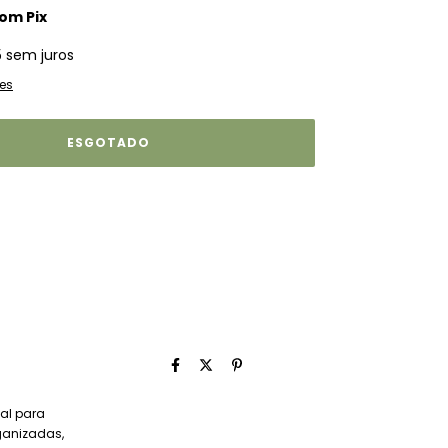
com
Pix
5
sem juros
es
eal para
ganizadas,