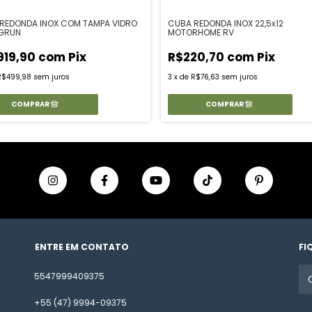
REDONDA INOX COM TAMPA VIDRO
CUBA REDONDA INOX 22,5x12
GRUN
MOTORHOME RV
919,90
com
Pix
R$220,70
com
Pix
R$499,98
sem juros
3
x
de
R$76,63
sem juros
ENTRE EM CONTATO
FI
5547999409375
+55 (47) 9994-09375