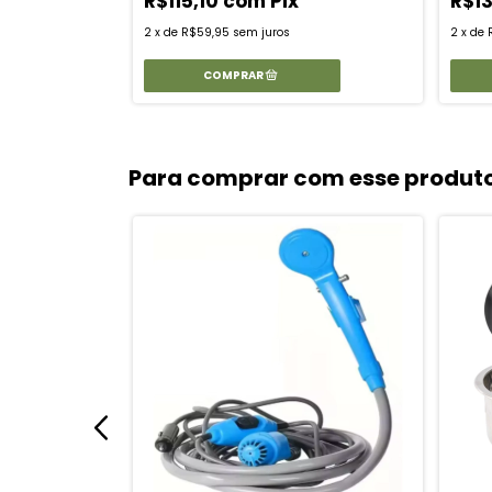
R$115,10
com
Pix
R$1
2
x
de
R$59,95
sem juros
2
x
de
Para comprar com esse produt