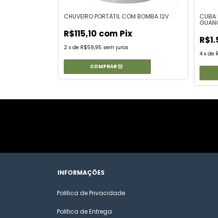
GISTRO
CHUVEIRO PORTÁTIL COM BOMBA 12V
CUBA 
 ABS
GUAN
R$115,10
com
Pix
R$1.
2
x
de
R$59,95
sem juros
4
x
de
INFORMAÇÕES
Politica de Privacidade
Politica de Entrega