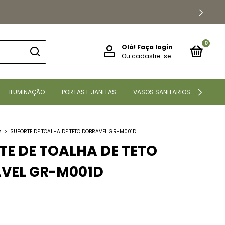
0
Olá!
Faça login
Ou cadastre-se
ILUMINAÇÃO
PORTAS E JANELAS
VASOS SANITARIOS
CONT
s
>
SUPORTE DE TOALHA DE TETO DOBRAVEL GR-M001D
TE DE TOALHA DE TETO
VEL GR-M001D