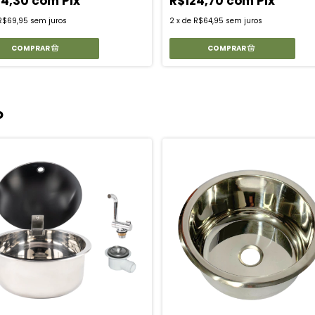
34,30
com
Pix
R$124,70
com
Pix
R$69,95
sem juros
2
x
de
R$64,95
sem juros
o