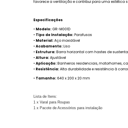
favorece a ventilação e contribui para uma estética s
Especificações
•
Modelo:
GR-M001D
•
Tipo de Instalação:
Parafusos
•
Material:
Aço inoxidável
•
Acabamento:
Liso
•
Estrutura:
Barra horizontal com hastes de susten
•
Altura:
Ajustável
•
Aplicação:
Banheiros residenciais, motorhomes, camp
•
Resistência:
Alta durabilidade e resistência à corr
•
Tamanho:
640 x 200 x 20 mm
Lista de Itens:
1 x Varal para Roupas
1 x Pacote de Acessórios para instalação