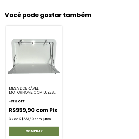
Você pode gostar também
MESA DOBRÁVEL
MOTORHOME COM LUZES
40*60 CM BRANCA
-
19
%
OFF
R$959,90
com
Pix
3
x
de
R$333,30
sem juros