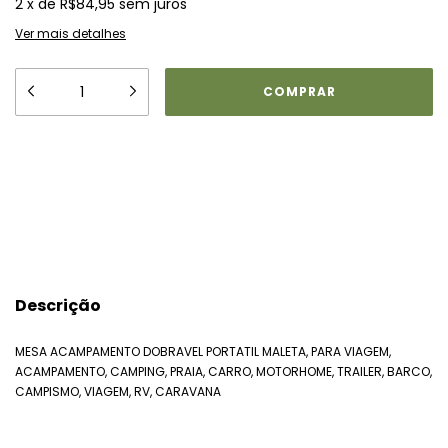
2
x
de
R$84,95
sem juros
Ver mais detalhes
Meios de envio
ALTERAR CEP
Entregas para o CEP:
CALCULAR
Descrição
MESA ACAMPAMENTO DOBRAVEL PORTATIL MALETA, PARA VIAGEM,
ACAMPAMENTO, CAMPING, PRAIA, CARRO, MOTORHOME, TRAILER, BARCO,
CAMPISMO, VIAGEM, RV, CARAVANA