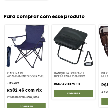
Para comprar com esse produto
CADEIRA DE
BANQUETA DOBRAVEL
KIT
ACAMPAMENTO DOBRAVEL
BOLSA PARA CAMPING
MULT
COM PORTA COPOS E
UTEN
APOIO DE BRAÇO
CAM
-
19
%
OFF
R$57,50
com
Pix
R$
R$82,46
com
Pix
2
x
d
2
x
de
R$42,95
sem juros
COMPRAR