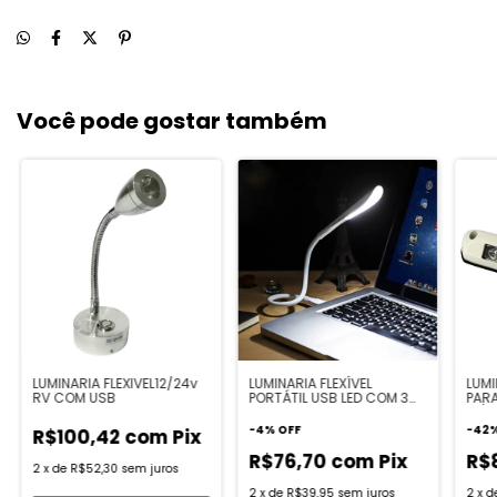
Você pode gostar também
LUMINARIA FLEXIVEL12/24v
LUMINARIA FLEXÍVEL
LUMI
RV COM USB
PORTÁTIL USB LED COM 3
PAR
CORES
12/2
-
4
%
OFF
-
42
R$100,42
com
Pix
R$76,70
com
Pix
R$
2
x
de
R$52,30
sem juros
2
x
de
R$39,95
sem juros
2
x
d