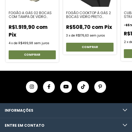
FOGÃO A GÁS 02 BOCAS
FOGÃO COOKTOP À GÁS 2
CUBA
COM TAMPA DE VIDRO
BOCAS VIDRO PRETO
STRA
60x35
FLANGE INOX
-
65
R$1.919,90
com
R$508,70
com
Pix
R$1
Pix
3
x
de
R$176,63
sem juros
2
x
d
4
x
de
R$499,98
sem juros
INFORMAÇÕES
ENTRE EM CONTATO