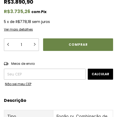
R$3.890,90
R$3.735,26
com
Pix
5
x
de
R$778,18
sem juros
Ver mais detalhes
ALTERAR CEP
Entregas para o CEP:
Meios de envio
CALCULAR
Não sei meu CEP
Descrição
Tipo
Fogão rv, Combinação de