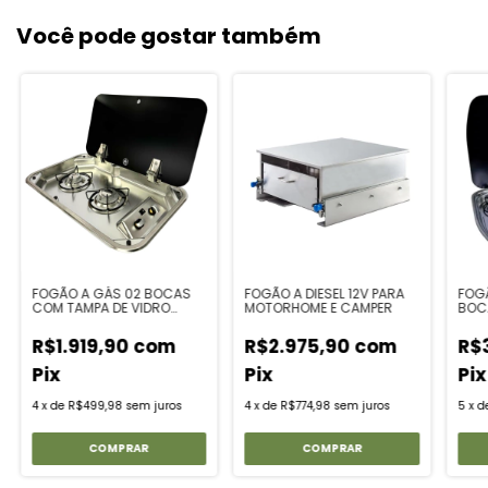
Você pode gostar também
FOGÃO A GÁS 02 BOCAS
FOGÃO A DIESEL 12V PARA
FOG
COM TAMPA DE VIDRO
MOTORHOME E CAMPER
BOCA
60x35
TORN
VID
R$1.919,90
com
R$2.975,90
com
R$
Pix
Pix
Pix
4
x
de
R$499,98
sem juros
4
x
de
R$774,98
sem juros
5
x
d