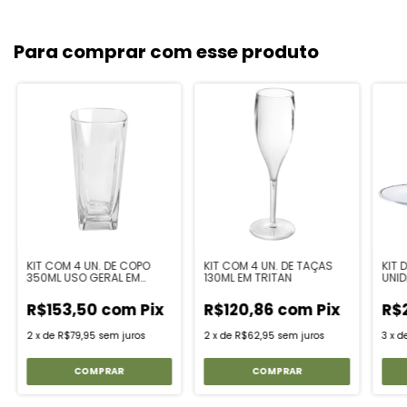
Para comprar com esse produto
KIT COM 4 UN. DE COPO
KIT COM 4 UN. DE TAÇAS
KIT 
350ML USO GERAL EM
130ML EM TRITAN
UNID
POLICARBONATO
COM
ANT
R$153,50
com
Pix
R$120,86
com
Pix
R$
2
x
de
R$79,95
sem juros
2
x
de
R$62,95
sem juros
3
x
d