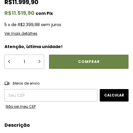
R$11.999,90
R$11.519,90
com
Pix
5
x
de
R$2.399,98
sem juros
Ver mais detalhes
Atenção, última unidade!
ALTERAR CEP
Entregas para o CEP:
Meios de envio
CALCULAR
Não sei meu CEP
Descrição