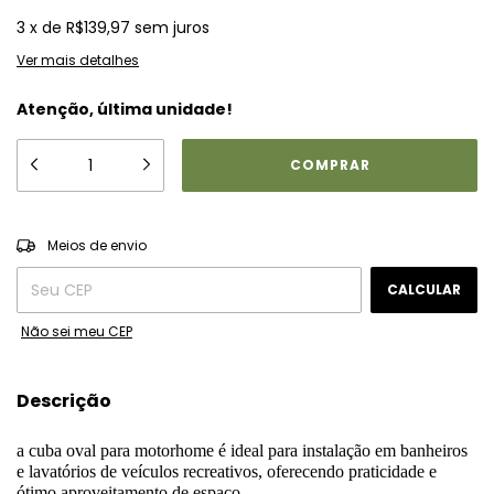
3
x
de
R$139,97
sem juros
Ver mais detalhes
Atenção, última unidade!
ALTERAR CEP
Entregas para o CEP:
Meios de envio
CALCULAR
Não sei meu CEP
Descrição
a cuba oval para motorhome é ideal para instalação em banheiros
e lavatórios de veículos recreativos, oferecendo praticidade e
ótimo aproveitamento de espaço.