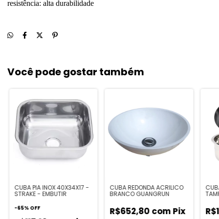
resistência: alta durabilidade
Você pode gostar também
CUBA PIA INOX 40X34X17 -
CUBA REDONDA ACRILICO
CUB
STRAKE - EMBUTIR
BRANCO GUANGRUN
TAM
-
65
%
OFF
R$652,80
com
Pix
R$1