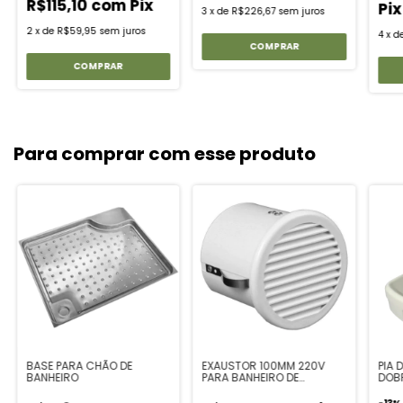
R$115,10
com
Pix
Pix
3
x
de
R$226,67
sem juros
2
x
de
R$59,95
sem juros
4
x
d
Para comprar com esse produto
BASE PARA CHÃO DE
EXAUSTOR 100MM 220V
PIA 
BANHEIRO
PARA BANHEIRO DE
DOB
MOTORHOME E TRAILER