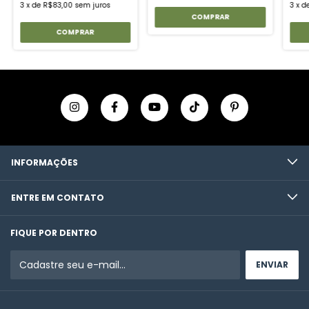
3
x
de
R$83,00
sem juros
3
x
d
COMPRAR
INFORMAÇÕES
ENTRE EM CONTATO
FIQUE POR DENTRO