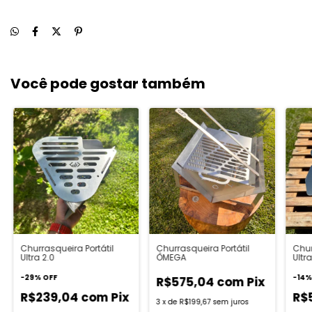
Você pode gostar também
Churrasqueira Portátil
Churrasqueira Portátil
Chur
Ultra 2.0
ÔMEGA
Ultra
-
29
%
OFF
-
14
R$575,04
com
Pix
R$239,04
com
Pix
R$
3
x
de
R$199,67
sem juros