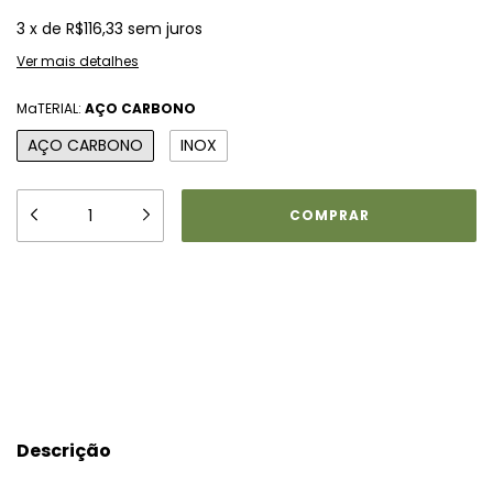
3
x
de
R$116,33
sem juros
Ver mais detalhes
MaTERIAL:
AÇO CARBONO
AÇO CARBONO
INOX
Meios de envio
ALTERAR CEP
Entregas para o CEP:
CALCULAR
Descrição