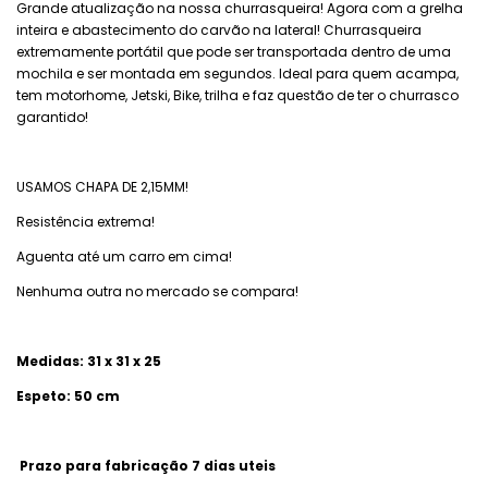
Grande atualização na nossa churrasqueira! Agora com a grelha
inteira e abastecimento do carvão na lateral! Churrasqueira
extremamente portátil que pode ser transportada dentro de uma
mochila e ser montada em segundos. Ideal para quem acampa,
tem motorhome, Jetski, Bike, trilha e faz questão de ter o churrasco
garantido!
USAMOS CHAPA DE 2,15MM!
Resistência extrema!
Aguenta até um carro em cima!
Nenhuma outra no mercado se compara!
Medidas: 31 x 31 x 25
Espeto: 50 cm
Prazo para fabricação 7 dias uteis